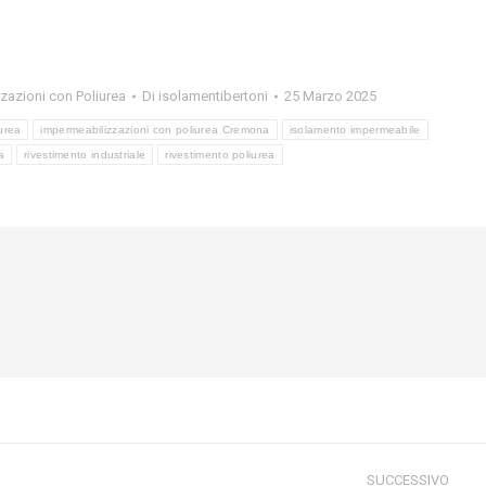
zazioni con Poliurea
Di
isolamentibertoni
25 Marzo 2025
urea
impermeabilizzazioni con poliurea Cremona
isolamento impermeabile
a
rivestimento industriale
rivestimento poliurea
SUCCESSIVO