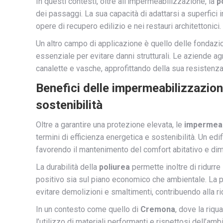
In questi contesti, oltre all’impermeabilizzazione, la
p
dei passaggi. La sua capacità di adattarsi a superfici 
opere di recupero edilizio e nei restauri architettonici.
Un altro campo di applicazione è quello delle fondazion
essenziale per evitare danni strutturali. Le aziende ag
canalette e vasche, approfittando della sua resistenza 
Benefici delle impermeabilizzazioni 
sostenibilità
Oltre a garantire una protezione elevata, le
impermeab
termini di efficienza energetica e sostenibilità. Un ed
favorendo il mantenimento del comfort abitativo e di
La durabilità della
poliurea
permette inoltre di ridurre
positivo sia sul piano economico che ambientale. La po
evitare demolizioni e smaltimenti, contribuendo alla rid
In un contesto come quello di
Cremona
, dove la riqu
l’utilizzo di materiali performanti e rispettosi dell’a