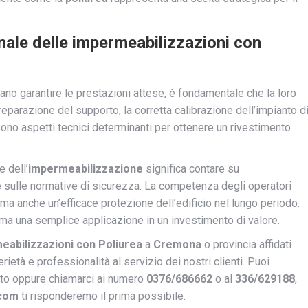
nale delle impermeabilizzazioni con
no garantire le prestazioni attese, è fondamentale che la loro
eparazione del supporto, la corretta calibrazione dell’impianto d
sono aspetti tecnici determinanti per ottenere un rivestimento
e dell’
impermeabilizzazione
significa contare su
 e sulle normative di sicurezza. La competenza degli operatori
ma anche un’efficace protezione dell’edificio nel lungo periodo.
rma una semplice applicazione in un investimento di valore.
eabilizzazioni con Poliurea
a
Cremona
o provincia affidati
rietà e professionalità al servizio dei nostri clienti. Puoi
ito oppure chiamarci ai numero
0376/686662
o al
336/629188
,
.com
ti risponderemo il prima possibile.