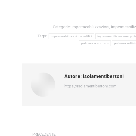
Categorie:
Impermeabilizzazioni
,
Impermeabiliz
Tags:
impermeabilizzazione edifici
impermeabilizzazione poli
poliurea a spruzzo
poliurea edilizi
Autore:
isolamentibertoni
https://isolamentibertoni.com
Naviga
PRECEDENTE