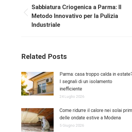
tra
Sabbiatura Criogenica a Parma: Il
Metodo Innovativo per la Pulizia
Post
i
precedente:
Industriale
post
Related Posts
Parma: casa troppo calda in estate
I segnali di un isolamento
inefficiente
24 Luglio 2026
Come ridurre il calore nei solai pri
delle ondate estive a Modena
5 Giugno 2026