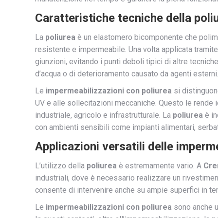
Caratteristiche tecniche della poli
La
poliurea
è un elastomero bicomponente che polime
resistente e impermeabile. Una volta applicata tramite
giunzioni, evitando i punti deboli tipici di altre tecnich
d’acqua o di deterioramento causato da agenti esterni
Le
impermeabilizzazioni con poliurea
si distinguono
UV e alle sollecitazioni meccaniche. Questo le rende ide
industriale, agricolo e infrastrutturale. La
poliurea
è in
con ambienti sensibili come impianti alimentari, serb
Applicazioni versatili delle imper
L’utilizzo della
poliurea
è estremamente vario. A
Cre
industriali, dove è necessario realizzare un rivestime
consente di intervenire anche su ampie superfici in temp
Le
impermeabilizzazioni con poliurea
sono anche un