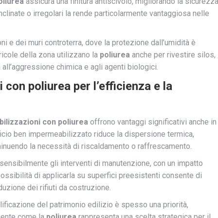
oliurea
assicura una finitura antiscivolo, migliorando la sicurezz
inclinate o irregolari la rende particolarmente vantaggiosa nelle
i e dei muri controterra, dove la protezione dall’umidità è
ricole della zona utilizzano la
poliurea
anche per rivestire silos,
all’aggressione chimica e agli agenti biologici.
con poliurea per l’efficienza e la
ilizzazioni con poliurea
offrono vantaggi significativi anche in
ificio ben impermeabilizzato riduce la dispersione termica,
minuendo la necessità di riscaldamento o raffrescamento.
 sensibilmente gli interventi di manutenzione, con un impatto
ssibilità di applicarla su superfici preesistenti consente di
uzione dei rifiuti da costruzione.
alificazione del patrimonio edilizio è spesso una priorità,
mbiente come la
poliurea
rappresenta una scelta strategica per il