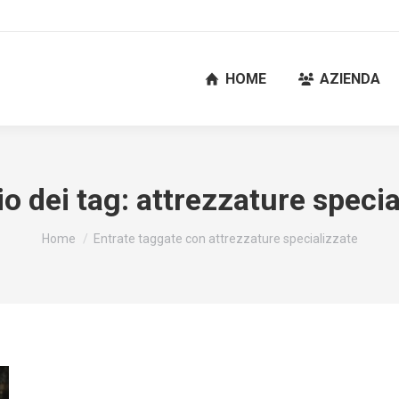
HOME
AZIENDA
io dei tag:
attrezzature specia
Tu sei qui:
Home
Entrate taggate con attrezzature specializzate